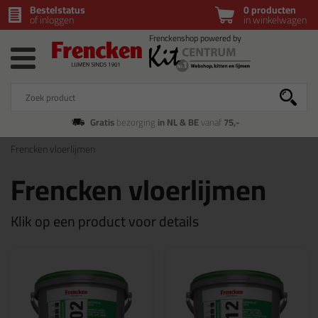
Bestelstatus
0 producten
of inloggen
in winkelwagen
Gratis
bezorging
in NL & BE
vanaf
75,-
Frencken vloerlijmen
Frencken vloerlijmen
Klik op een product voor details