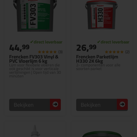
44,
26,
99
99
(3)
(2)
Frencken FV303 Vinyl &
Frencken Parketlijm
PVC Vloerlijm 6 kg
H330 2K 6kg
Lijm voor flexibele vloeren die
2- componenten voor alle
ook geschikt is voor verticale
soorten parket
verlijmingen | Open tijd van 30
minuten
Bekijken
Bekijken