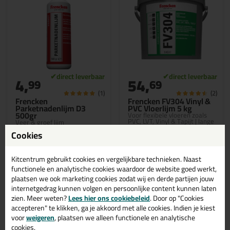
4,
54,
99
69
(1)
(2)
Frencken
Frencken FV304 Vinyl &
Parketnadenlijm D3
PVC Vloerlijm 5 kg
500gr
Voor flexibele vloeren zoals
PVC, LVT, Vinyl & Tapijt | lange
Veer & groef lijm
open tijd van 40 minuten
Cookies
Kitcentrum gebruikt cookies en vergelijkbare technieken. Naast
functionele en analytische cookies waardoor de website goed werkt,
plaatsen we ook marketing cookies zodat wij en derde partijen jouw
Bekijken
Bekijken
internetgedrag kunnen volgen en persoonlijke content kunnen laten
zien. Meer weten?
Lees hier ons cookiebeleid
. Door op "Cookies
accepteren" te klikken, ga je akkoord met alle cookies. Indien je kiest
voor
weigeren
, plaatsen we alleen functionele en analytische
cookies.