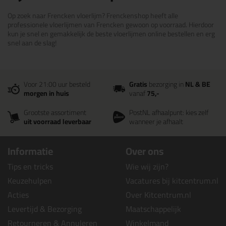
Op zoek naar Frencken vloerlijm? Frenckenshop heeft alle
professionele vloerlijmen van Frencken gewoon op voorraad. Hierdoor
kun je snel en gemakkelijk de beste vloerlijmen online bestellen en erg
snel aan de slag!
Voor 21:00 uur besteld
Gratis
bezorging in
NL & BE
morgen in huis
vanaf
75,-
Grootste assortiment
PostNL afhaalpunt: kies zelf
uit voorraad leverbaar
wanneer je afhaalt
Informatie
Over ons
Tips en tricks
Wie wij zijn?
Keuzehulpen
Vacatures bij kitcentrum.nl
Acties
Over Kitcentrum.nl
Levertijd & Bezorging
Maatschappelijk
Retourneren & Annuleren
Winkelmand