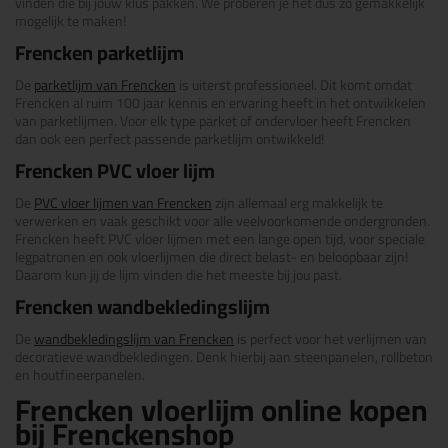
vinden die bij jouw klus pakken. We proberen je het dus zo gemakkelijk
mogelijk te maken!
Frencken parketlijm
De
parketlijm van Frencken
is uiterst professioneel. Dit komt omdat
Frencken al ruim 100 jaar kennis en ervaring heeft in het ontwikkelen
van parketlijmen. Voor elk type parket of ondervloer heeft Frencken
dan ook een perfect passende parketlijm ontwikkeld!
Frencken PVC vloer lijm
De
PVC vloer lijmen van Frencken
zijn allemaal erg makkelijk te
verwerken en vaak geschikt voor alle veelvoorkomende ondergronden.
Frencken heeft PVC vloer lijmen met een lange open tijd, voor speciale
legpatronen en ook vloerlijmen die direct belast- en beloopbaar zijn!
Daarom kun jij de lijm vinden die het meeste bij jou past.
Frencken wandbekledingslijm
De
wandbekledingslijm van Frencken
is perfect voor het verlijmen van
decoratieve wandbekledingen. Denk hierbij aan steenpanelen, rollbeton
en houtfineerpanelen.
Frencken vloerlijm online kopen
bij Frenckenshop