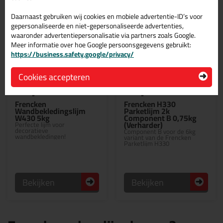
Daarnaast gebruiken wij cookies en mobiele advertentie-ID’s voor
gepersonaliseerde en niet-gepersonaliseerde advertenties,
waaronder advertentiepersonalisatie via partners zoals Google.
Meer informatie over hoe Google persoonsgegevens gebruikt:
https://business.safety.google/privacy/
Cookies accepteren
28,
10,
99
99
Frencken
Frencken H330
Wandbekledingslijm
Parketlijm 2k
W430 5kg
Component B 0,75kg
(Verharder)
Perfecte lijm voor
decoratieve
Component B voor de 6kg
wandbekledingen!
variant van de Frencken
Parketlijm H330
Bekijken
Bekijken