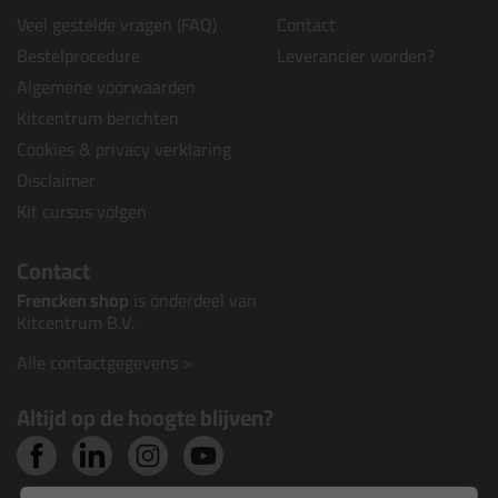
Veel gestelde vragen (FAQ)
Contact
Bestelprocedure
Leverancier worden?
Algemene voorwaarden
Kitcentrum berichten
Cookies & privacy verklaring
Disclaimer
Kit cursus volgen
Contact
Frencken shop
is onderdeel van
Kitcentrum B.V.
Alle contactgegevens >
Altijd op de hoogte blijven?