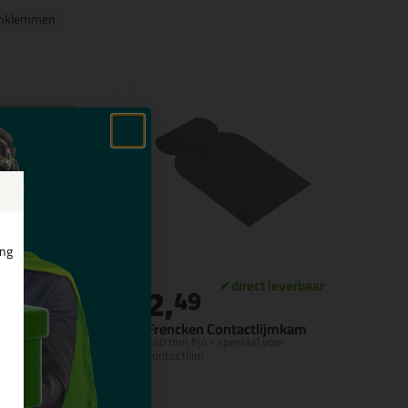
jmklemmen
ing
2,
49
(2)
 Lijmkam
Frencken Contactlijmkam
A2
140 mm fijn - speciaal voor
ijne A2 vertanding
contactlijm
wkeurig aanbrengen
tact- en
jm