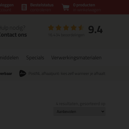
nloggen
Bestelstatus
0 producten
ccount
controleren
in winkelwagen
9.4
Hulp nodig?
Contact ons
16.434 beoordelingen
middelen
Specials
Verwerkingsmaterialen
verbaar
PostNL afhaalpunt: kies zelf wanneer je afhaalt
4 resultaten, gesorteerd op