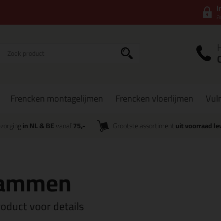
I
a
Frencken montagelijmen
Frencken vloerlijmen
Vul
zorging
in NL & BE
vanaf
75,-
Grootste assortiment
uit voorraad le
kammen
roduct voor details