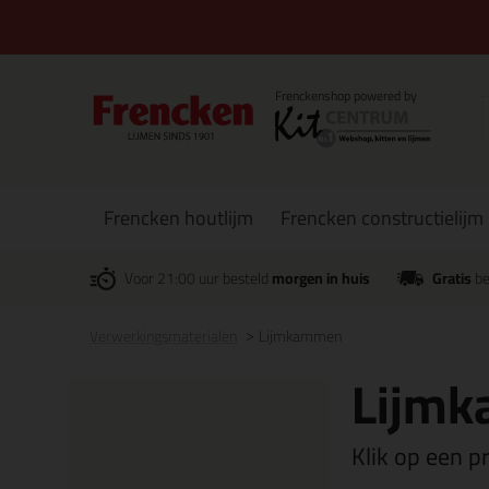
Frencken houtlijm
Frencken constructielijm
Voor 21:00 uur besteld
morgen in huis
Gratis
be
Verwerkingsmaterialen
Lijmkammen
Lijm
Klik op een p