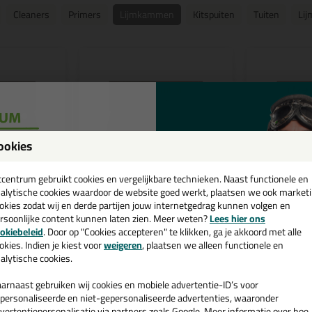
Cleaners
Primers
Lijmkammen
Kitspuiten
Tuiten
Li
ookies
een
cadeau 💚
tcentrum gebruikt cookies en vergelijkbare technieken. Naast functionele en
alytische cookies waardoor de website goed werkt, plaatsen we ook market
okies zodat wij en derde partijen jouw internetgedrag kunnen volgen en
8,
8,
rsoonlijke content kunnen laten zien. Meer weten?
Lees hier ons
39
39
e nieuwsbrief en ontvang een
(1)
okiebeleid
. Door op "Cookies accepteren" te klikken, ga je akkoord met alle
v. €35,-
bij je eerste bestelling!
okies. Indien je kiest voor
weigeren
, plaatsen we alleen functionele en
mkam grof
Kitcentrum Lijmkam
Kitcentrum
alytische cookies.
fijngetand B3
fijngetand 
 B11
Universele lijmkam met B3
Lijmkam met f
ketlijm en
vertanding voor het aanbrengen
voor het nau
arnaast gebruiken wij cookies en mobiele advertentie-ID’s voor
 met hogere
van PVC-, parket- en
van PVC-, con
personaliseerde en niet-gepersonaliseerde advertenties, waaronder
montagelijmen
wandpaneelli
vertentiepersonalisatie via partners zoals Google. Meer informatie over hoe