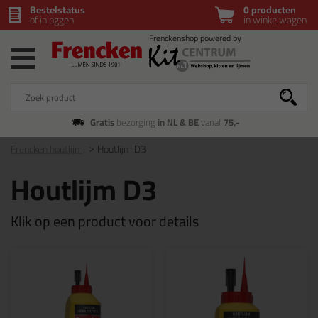
Bestelstatus
0 producten
of inloggen
in winkelwagen
Gratis
bezorging
in NL & BE
vanaf
75,-
Frencken houtlijm
Houtlijm D3
Houtlijm D3
Klik op een product voor details