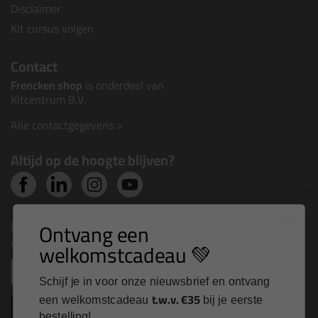
Disclaimer
Kit cursus volgen
Contact
Frencken shop
is onderdeel van
Kitcentrum B.V.
Alle contactgegevens >
Altijd op de hoogte blijven?
Nieuws, tips en exclusieve deals rechtstreeks in je
Ontvang een
inbox
welkomstcadeau 💚
Email
Schijf je in voor onze nieuwsbrief en ontvang
t.w.v. €35
een welkomstcadeau
bij je eerste
Inschrijven
bestelling!