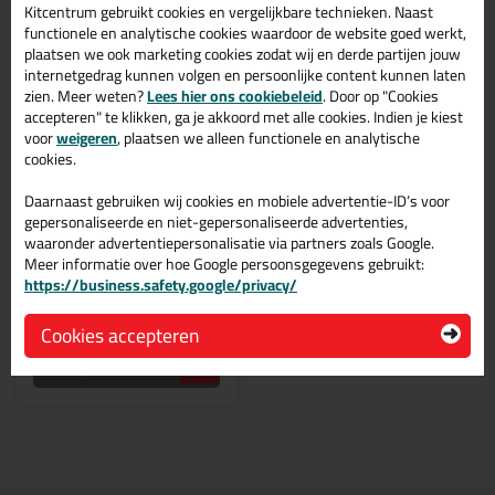
Kitcentrum gebruikt cookies en vergelijkbare technieken. Naast
functionele en analytische cookies waardoor de website goed werkt,
plaatsen we ook marketing cookies zodat wij en derde partijen jouw
internetgedrag kunnen volgen en persoonlijke content kunnen laten
zien. Meer weten?
Lees hier ons cookiebeleid
. Door op "Cookies
accepteren" te klikken, ga je akkoord met alle cookies. Indien je kiest
voor
weigeren
, plaatsen we alleen functionele en analytische
59,
99
cookies.
Frencken Nova Col D3 LF
Daarnaast gebruiken wij cookies en mobiele advertentie-ID’s voor
Emmer 10KG
gepersonaliseerde en niet-gepersonaliseerde advertenties,
Voor vlak verlijmingen
waaronder advertentiepersonalisatie via partners zoals Google.
Meer informatie over hoe Google persoonsgegevens gebruikt:
https://business.safety.google/privacy/
Cookies accepteren
Bekijken