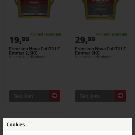
19,
29,
99
99
Frencken Nova Col D3 LF
Frencken Nova Col D3 LF
Emmer 2,5KG
Emmer 5KG
Voor vlak verlijmingen
Voor vlak verlijmingen
Bekijken
Bekijken
Cookies