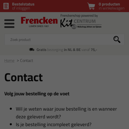
Bestelstatus
0 producten
of inloggen
in winkelwagen
Gratis
bezorging
in NL & BE
vanaf
75,-
Home
Contact
Contact
Volg jouw bestelling op de voet
Wil je weten waar jouw bestelling is en wanneer
deze geleverd wordt?
Is je bestelling incompleet geleverd?