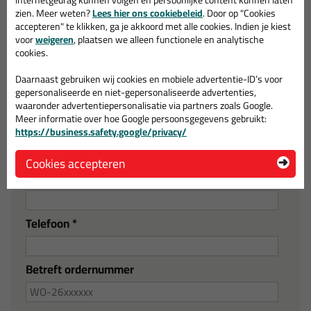
internetgedrag kunnen volgen en persoonlijke content kunnen laten
zien. Meer weten?
Lees hier ons cookiebeleid
. Door op "Cookies
accepteren" te klikken, ga je akkoord met alle cookies. Indien je kiest
voor
weigeren
, plaatsen we alleen functionele en analytische
cookies.
de heer
mevrouw
Daarnaast gebruiken wij cookies en mobiele advertentie-ID’s voor
Naam *
gepersonaliseerde en niet-gepersonaliseerde advertenties,
waaronder advertentiepersonalisatie via partners zoals Google.
Meer informatie over hoe Google persoonsgegevens gebruikt:
Bedrijfsnaam
https://business.safety.google/privacy/
Cookies accepteren
E-mailadres *
Telefoon *
Betreft ordernummer