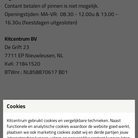
Contant betalen of pinnen is
niet mogelijk
.
Openingstijden: MA-VR: 08.30 - 12.00u & 13.00 -
16.30u (f
eestdagen uitgesloten)
Kitcentrum BV
De Grift 23
7711 EP Nieuwleusen, NL
KvK: 71841520
BTWnr.: NL858870617 B01
Contactformulier
Cookies
Kitcentrum gebruikt cookies en vergelijkbare technieken. Naast
Vraag over je lopende bestelling?
Check hier de laatste
functionele en analytische cookies waardoor de website goed werkt,
status
. Andere vraag? Vul dan het contactformulier in:
plaatsen we ook marketing cookies zodat wij en derde partijen jouw