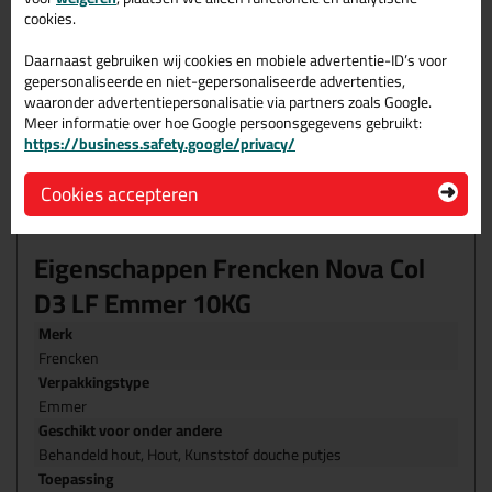
cookies.
Waterbestendige houtlijm (D3)
Universeel, voor zowel constructie- als vlakverlijmingen
Daarnaast gebruiken wij cookies en mobiele advertentie-ID’s voor
Aanbrengen met kwast, lijmkam, lijmwals of lijmpistool
gepersonaliseerde en niet-gepersonaliseerde advertenties,
(drukvat)
waaronder advertentiepersonalisatie via partners zoals Google.
Persen met warmte- of koude persen, klemmen m.b.v.
Meer informatie over hoe Google persoonsgegevens gebruikt:
lijmklemmen
https://business.safety.google/privacy/
Milieu- en kostenbesparend door een breed aanbod aan
verpakkingen, afgestemd op verbruik en toepassing
Goed overschilderbaar
Cookies accepteren
KOMO gecerificeerd volgens Interieur klasse D3
certificaatnr. 33196
Eigenschappen Frencken Nova Col
D3 LF Emmer 10KG
Merk
Frencken
Verpakkingstype
Emmer
Geschikt voor onder andere
Behandeld hout, Hout, Kunststof douche putjes
Toepassing