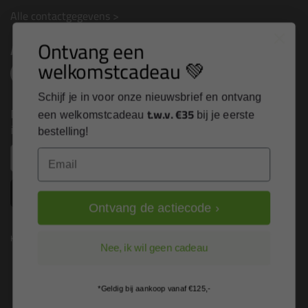
Alle contactgegevens >
Ontvang een
Altijd op de hoogte blijven?
welkomstcadeau 💚
Schijf je in voor onze nieuwsbrief en ontvang
Nieuws, tips en exclusieve deals rechtstreeks in je
t.w.v. €35
een welkomstcadeau
bij je eerste
inbox
bestelling!
Email
Email
Inschrijven
Ontvang de actiecode ›
Kitcentrum is trots op:
Nee, ik wil geen cadeau
*Geldig bij aankoop vanaf €125,-