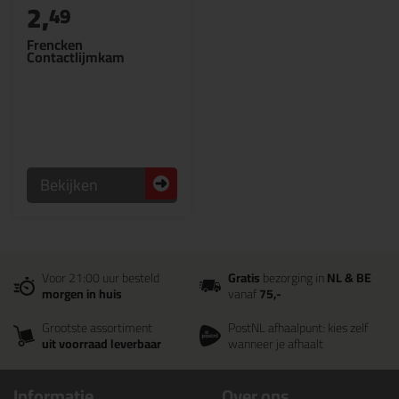
2,
49
Frencken
Contactlijmkam
Bekijken
Voor 21:00 uur besteld
Gratis
bezorging in
NL & BE
morgen in huis
vanaf
75,-
Grootste assortiment
PostNL afhaalpunt: kies zelf
uit voorraad leverbaar
wanneer je afhaalt
Informatie
Over ons