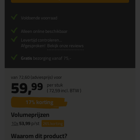
Voldoende voorraad
Alleen online beschikbaar
Levertijd controleren...
Afgesproken!
Bekijk onze reviews
Gratis
bezorging vanaf 75,-
van
72,60
(adviesprijs) voor
59,
99
per stuk
(
72,
59
incl. BTW )
17
% korting
Volumeprijzen
10x
53,99
p/st
26%
korting
Waarom dit product?