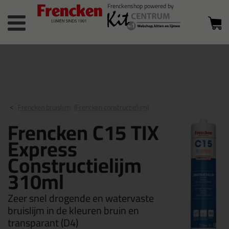
Bestelstatus
0 producten
of inloggen
in winkelwagen
Frencken bruislijm
(Frencken constructielijm)
Frencken C15 TIX
Express
Constructielijm
310ml
Zeer snel drogende en watervaste
bruislijm in de kleuren bruin en
transparant (D4)