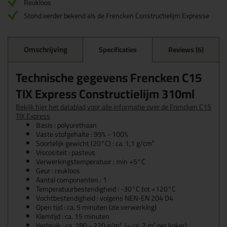
Reukloos
Stond eerder bekend als de Frencken Constructielijm Expresse
Omschrijving
Specificaties
Reviews (6)
Technische gegevens Frencken C15
TIX Express Constructielijm 310ml
Bekijk hier het datablad voor alle informatie over de Frencken C15
TIX Express
Basis : polyurethaan
Vaste stofgehalte : 99% - 100%
Soortelijk gewicht (20°C) : ca. 1,1 g/cm³
Viscositeit : pasteus
Verwerkingstemperatuur : min +5°C
Geur : reukloos
Aantal componenten : 1
Temperatuurbestendigheid : -30°C tot +120°C
Vochtbestendigheid : volgens NEN-EN 204 D4
Open tijd : ca. 5 minuten (zie verwerking)
Klemtijd : ca. 15 minuten
Verbruik : ca. 180 - 220 g/m² (= ca. 2 m² per koker)