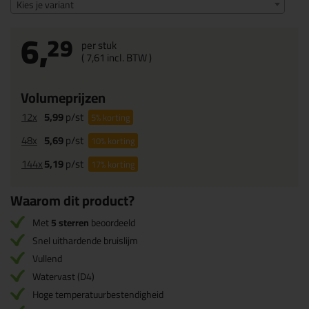
Kies je variant
6,
29
per stuk
(
7,
61
incl. BTW )
Volumeprijzen
12x
5,99
p/st
5%
korting
48x
5,69
p/st
10%
korting
144x
5,19
p/st
17%
korting
Waarom dit product?
Met
5 sterren
beoordeeld
Snel uithardende bruislijm
Vullend
Watervast (D4)
Hoge temperatuurbestendigheid