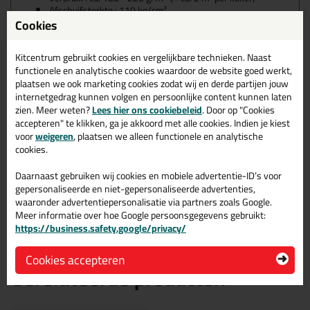
Afschuifsterkte : 110 kg/cm²
Cookies
Verwerkingsinstructies voor de
Frencken C15 TIX Express
Kitcentrum gebruikt cookies en vergelijkbare technieken. Naast
functionele en analytische cookies waardoor de website goed werkt,
plaatsen we ook marketing cookies zodat wij en derde partijen jouw
Ondergronden eerst droog, stof- en vetvrij maken. Werkstukken
internetgedrag kunnen volgen en persoonlijke content kunnen laten
onder gelijkmatige druk persen of klemmen. Delen binnen 5
zien. Meer weten?
Lees hier ons cookiebeleid
. Door op "Cookies
minuten samenvoegen en ca. 15 minuten klemmen (lijmklem).
accepteren" te klikken, ga je akkoord met alle cookies. Indien je kiest
Let op: Bij hogere luchtvochtigheid en/ of temperatuur kan de
voor
weigeren
, plaatsen we alleen functionele en analytische
open tijd nog korter zijn!
cookies.
Expresse is na 24 uur volledig uitgehard. Het gebruik van
Daarnaast gebruiken wij cookies en mobiele advertentie-ID’s voor
handschoenen is aan te raden, de lijm is moeilijk te verwijderen
gepersonaliseerde en niet-gepersonaliseerde advertenties,
van de huid. Verwijder natte lijmvlekken direct met Verdunning K,
waaronder advertentiepersonalisatie via partners zoals Google.
ook van de handen.
Meer informatie over hoe Google persoonsgegevens gebruikt:
https://business.safety.google/privacy/
Cookies accepteren
Gerelateerde producten