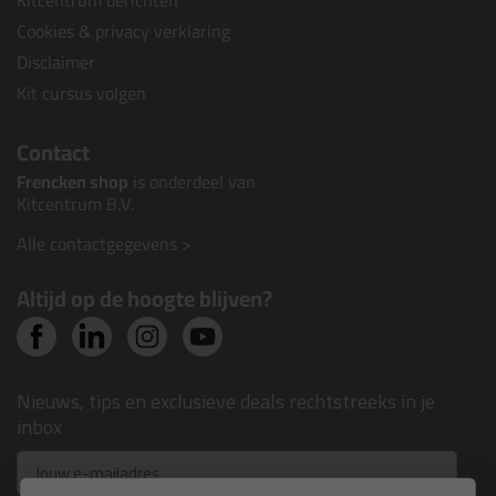
Kitcentrum berichten
Cookies & privacy verklaring
Disclaimer
Kit cursus volgen
Contact
Frencken shop
is onderdeel van
Kitcentrum B.V.
Alle contactgegevens >
Altijd op de hoogte blijven?
Nieuws, tips en exclusieve deals rechtstreeks in je
inbox
Email