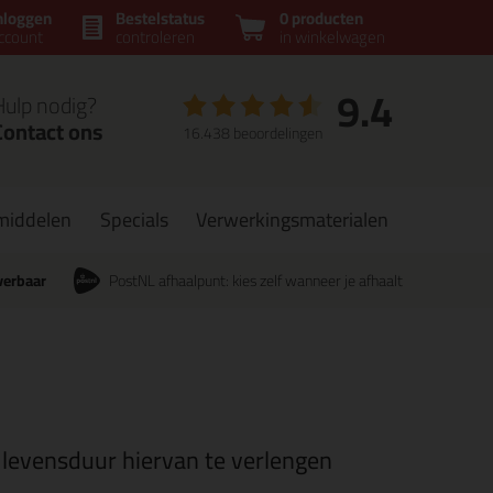
nloggen
Bestelstatus
0 producten
ccount
controleren
in winkelwagen
9.4
Hulp nodig?
Contact ons
16.438 beoordelingen
middelen
Specials
Verwerkingsmaterialen
verbaar
PostNL afhaalpunt: kies zelf wanneer je afhaalt
 levensduur hiervan te verlengen