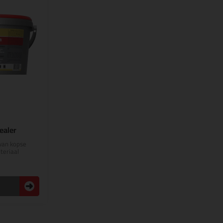
ealer
 van kopse
teriaal