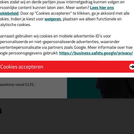
okies zodat wij en derde partijen jouw internetgedrag kunnen volgen en
Gebruik een
roller
of een
kwast
om de sealer gemakkelijk aan te bre
rsoonlijke content kunnen laten zien. Meer weten?
Lees hier ons
Gebruik een
handstoffer
om de ondergrond goed schoon te maken vóó
e nieuwsbrief en ontvang een
okiebeleid
. Door op "Cookies accepteren" te klikken, ga je akkoord met alle
v. €35,-
bij je eerste bestelling!
merken
okies. Indien je kiest voor
weigeren
, plaatsen we alleen functionele en
alytische cookies.
Temperatuurbestendigheid van -30
°C tot +75 °C
Na 45 minuten stof droog
arnaast gebruiken wij cookies en mobiele advertentie-ID’s voor
Uitstekend overschilderbaar met de meest voorkomende laksyste
personaliseerde en niet-gepersonaliseerde advertenties, waaronder
Verlengt de levensduur van hout
vertentiepersonalisatie via partners zoals Google. Meer informatie over hoe
Hoog afdichtend vermogen
ogle persoonsgegevens gebruikt:
https://business.safety.google/privacy/
1-component (gebruiksklaar)
 de actiecode ›
 product is getest en uitstekend bevonden door Stichting Hout Research
Cookies accepteren
 08-01 (SKH publicatie 04-01 ‘Beoordelingsgrondslag voor afdichtingsm
 wil geen cadeau
j aankoop vanaf €125,-
n