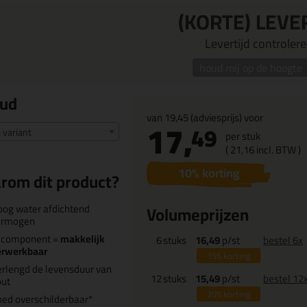
(KORTE) LEVE
Levertijd controleren
houd mij op de hoogte
oud
van
19,45
(adviesprijs) voor
17,
49
e variant
per stuk
(
21,
16
incl. BTW )
10
% korting
rom dit product?
og water afdichtend
Volumeprijzen
ermogen
-component =
makkelijk
6
stuks
16,49
p/st
bestel 6x
erwerkbaar
15%
korting
rlengd de levensduur van
12
stuks
15,49
p/st
bestel 12
out
20%
korting
ed overschilderbaar*