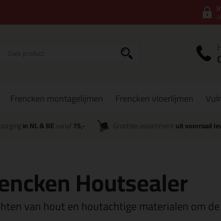
I
a
Frencken montagelijmen
Frencken vloerlijmen
Vul
zorging
in NL & BE
vanaf
75,-
Grootste assortiment
uit voorraad le
encken Houtsealer
chten van hout en houtachtige materialen om de