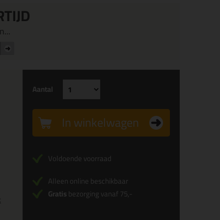
RTIJD
...
Aantal
In winkelwagen
Voldoende voorraad
Alleen online beschikbaar
Gratis
bezorging vanaf 75,-
x