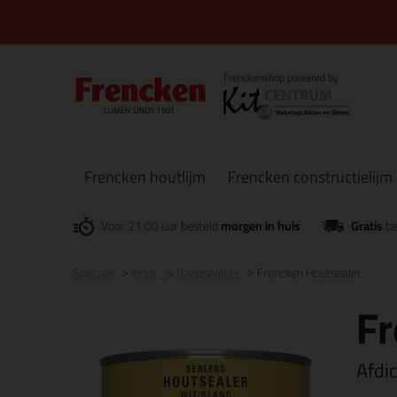
Frencken houtlijm
Frencken constructielijm
Voor 21:00 uur besteld
morgen in huis
Gratis
be
Specials
Hout- & Randsealers
Frencken Houtsealer
Fr
Afdi