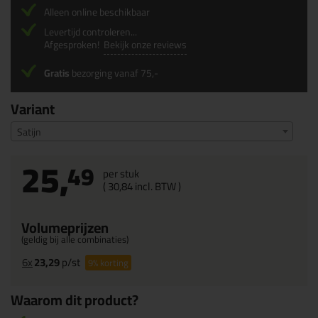
Alleen online beschikbaar
Levertijd controleren...
Afgesproken!
Bekijk onze reviews
Gratis
bezorging vanaf 75,-
Variant
Satijn
25,
49
per stuk
(
30,
84
incl. BTW )
Volumeprijzen
(geldig bij alle combinaties)
6x
23,29
p/st
9%
korting
Waarom dit product?