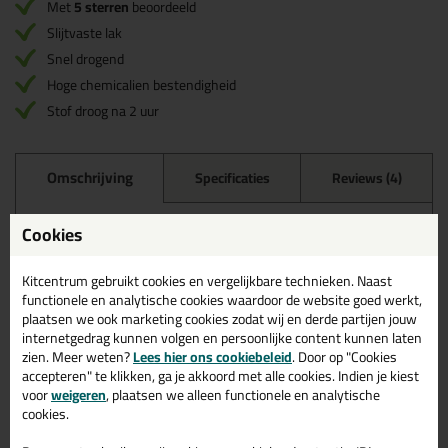
Met
5 sterren
beoordeeld
Slijtvaste lak
Snel drogend
Hoge chemicalien bestendigheid
Stof droog na 2 uur
Omschrijving
Specificaties
Reviews (4)
Frencken Diaglass 750ml in
Cookies
Satijn
Kitcentrum gebruikt cookies en vergelijkbare technieken. Naast
Bestel de Frencken Diaglass 750ml in Satijn vandaag nog!
functionele en analytische cookies waardoor de website goed werkt,
Vandaag besteld = morgen in huis.
plaatsen we ook marketing cookies zodat wij en derde partijen jouw
internetgedrag kunnen volgen en persoonlijke content kunnen laten
Wil je meer weten over de toepassing en kenmerken van dit
zien. Meer weten?
Lees hier ons cookiebeleid
. Door op "Cookies
product?
Lees alles over dit product >
accepteren" te klikken, ga je akkoord met alle cookies. Indien je kiest
voor
weigeren
, plaatsen we alleen functionele en analytische
cookies.