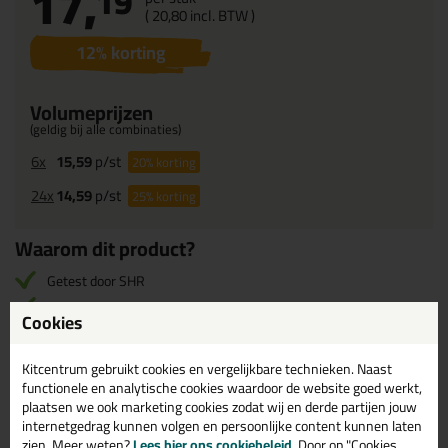
17,
19
(
20,
80
incl. BTW )
12
% korting
Volumeprijzen
(geldig bij alle combinaties)
6x
15,59
p/st
20%
korting
24x
14,59
p/st
25%
korting
Waarom dit product?
Getest door SHR
Verlengt levensduur plaatmateriaal
Cookies
Overschilderbaar
Stofdroog na 45 min.
Kitcentrum gebruikt cookies en vergelijkbare technieken. Naast
functionele en analytische cookies waardoor de website goed werkt,
plaatsen we ook marketing cookies zodat wij en derde partijen jouw
Omschrijving
internetgedrag kunnen volgen en persoonlijke content kunnen laten
Specificaties
Reviews (0)
zien. Meer weten?
Lees hier ons cookiebeleid
. Door op "Cookies