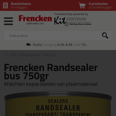
Bestelstatus
0 producten
of inloggen
in winkelwagen
Gratis
bezorging
in NL & BE
vanaf
75,-
Hout- & Randsealers
(Specials)
Frencken Randsealer
bus 750gr
Afdichten kopse kanten van plaatmateriaal