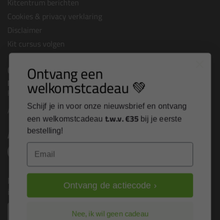
Kitcentrum berichten
Cookies & privacy verklaring
Disclaimer
Kit cursus volgen
Ontvang een
Contact
welkomstcadeau 💚
Frencken shop
is onderdeel van
Kitcentrum B.V.
Schijf je in voor onze nieuwsbrief en ontvang
Alle contactgegevens >
t.w.v. €35
een welkomstcadeau
bij je eerste
Altijd op de hoogte blijven?
bestelling!
Email
Nieuws, tips en exclusieve deals rechtstreeks in je
Ontvang de actiecode ›
inbox
Email
Nee, ik wil geen cadeau