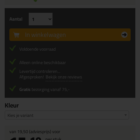
Aantal
In winkelwagen
Voldoende voorraad
Alleen online beschikbaar
Levertijd controleren...
Afgesproken!
Bekijk onze reviews
Gratis
bezorging vanaf 75,-
Kleur
Kies je variant
van
19,50
(adviesprijs) voor
per stuk