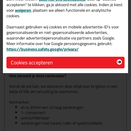
accepteren" te klikken, ga je akkoord met alle cookies. Indien je kiest
Frencken Randsealer, een makkelijk
voor
weigeren
, plaatsen we alleen functionele en analytische
cookies.
alternatief
Deze randsealer is speciaal ontwikkeld voor het makkelijk
Daarnaast gebruiken wij cookies en mobiele advertentie-ID’s voor
afdichten van de kopsekanten van plaatmateriaal.
gepersonaliseerde en niet-gepersonaliseerde advertenties,
waaronder advertentiepersonalisatie via partners zoals Google.
Wanneer gebruik je een randsealer?
Meer informatie over hoe Google persoonsgegevens gebruikt:
Wanneer je plaatmateriaal een langere levensduur wilt geven is
https://business.safety.google/privacy/
het belangrijk om gezaagde zijdes van plaatmateriaal goed af te
dichten / sealen. Zowel triplex, betonplex, multiplex, boeiborden
Cookies accepteren
en veel meer zijn op een makkelijke manier te behandelen.
Hoe verwerk je deze randsealer?
Vanuit de pot kan, we adviseren deze altijd over te gieten in een
bakje of blik om vervuiling te voorkomen.
Kenmerken
al na 35min een 2e laag aanbrengen
1- component
overschilderbaar
aanbrengen met kwast, roller of spuitinstallatie