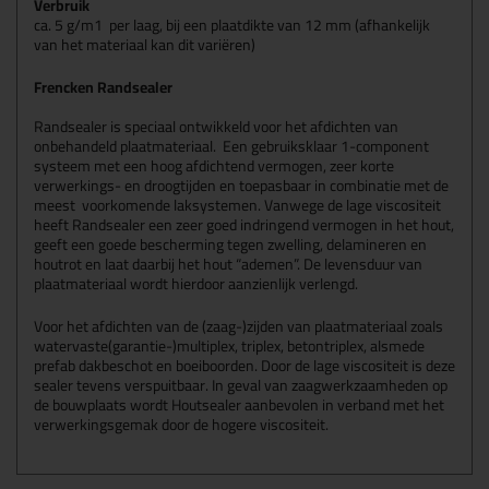
Verbruik
ca. 5 g/m1 per laag, bij een plaatdikte van 12 mm (afhankelijk
van het materiaal kan dit variëren)
Frencken Randsealer
Randsealer is speciaal ontwikkeld voor het afdichten van
onbehandeld plaatmateriaal. Een gebruiksklaar 1-component
systeem met een hoog afdichtend vermogen, zeer korte
verwerkings- en droogtijden en toepasbaar in combinatie met de
meest voorkomende laksystemen. Vanwege de lage viscositeit
heeft Randsealer een zeer goed indringend vermogen in het hout,
geeft een goede bescherming tegen zwelling, delamineren en
houtrot en laat daarbij het hout “ademen”. De levensduur van
plaatmateriaal wordt hierdoor aanzienlijk verlengd.
Voor het afdichten van de (zaag-)zijden van plaatmateriaal zoals
watervaste(garantie-)multiplex, triplex, betontriplex, alsmede
prefab dakbeschot en boeiboorden. Door de lage viscositeit is deze
sealer tevens verspuitbaar. In geval van zaagwerkzaamheden op
de bouwplaats wordt Houtsealer aanbevolen in verband met het
verwerkingsgemak door de hogere viscositeit.