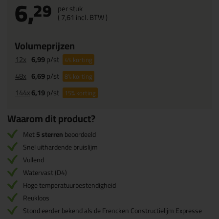
6,
29
per stuk
(
7,
61
incl. BTW )
Volumeprijzen
12x
6,99
p/st
4%
korting
48x
6,69
p/st
8%
korting
144x
6,19
p/st
15%
korting
Waarom dit product?
Met
5 sterren
beoordeeld
Snel uithardende bruislijm
Vullend
Watervast (D4)
Hoge temperatuurbestendigheid
Reukloos
Stond eerder bekend als de Frencken Constructielijm Expresse