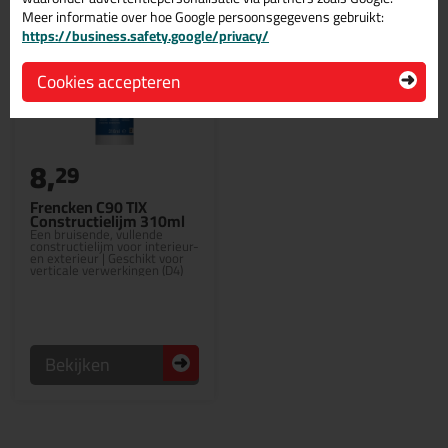
Meer informatie over hoe Google persoonsgegevens gebruikt:
https://business.safety.google/privacy/
Cookies accepteren
8,
29
Frencken C90 TIX
Constructielijm 310ml
Een bruisende, vullende
constructielijm voor interieur-
en exterieur | Geschikt voor
verticale verwerkingen (D4)
Bekijken