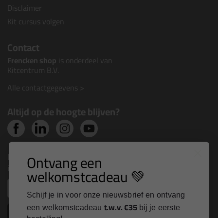
Disclaimer
Kit cursus volgen
Contact
Frencken shop
is onderdeel van
Kitcentrum B.V.
Alle contactgegevens >
Altijd op de hoogte blijven?
Nieuws, tips en exclusieve deals rechtstreeks in je
Ontvang een
inbox
welkomstcadeau 💚
Email
Schijf je in voor onze nieuwsbrief en ontvang
t.w.v. €35
een welkomstcadeau
bij je eerste
Inschrijven