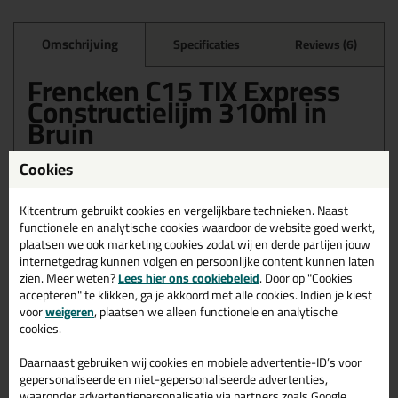
Omschrijving
Specificaties
Reviews (6)
Frencken C15 TIX Express
Constructielijm 310ml in
Bruin
Bestel de Frencken C15 TIX Express Constructielijm 310ml in
Cookies
Bruin vandaag nog! Vandaag besteld = morgen in huis.
Wil je meer weten over de toepassing en kenmerken van dit
Kitcentrum gebruikt cookies en vergelijkbare technieken. Naast
product?
Lees alles over dit product >
functionele en analytische cookies waardoor de website goed werkt,
plaatsen we ook marketing cookies zodat wij en derde partijen jouw
internetgedrag kunnen volgen en persoonlijke content kunnen laten
zien. Meer weten?
Lees hier ons cookiebeleid
. Door op "Cookies
accepteren" te klikken, ga je akkoord met alle cookies. Indien je kiest
Gerelateerde producten
voor
weigeren
, plaatsen we alleen functionele en analytische
cookies.
Daarnaast gebruiken wij cookies en mobiele advertentie-ID’s voor
gepersonaliseerde en niet-gepersonaliseerde advertenties,
waaronder advertentiepersonalisatie via partners zoals Google.